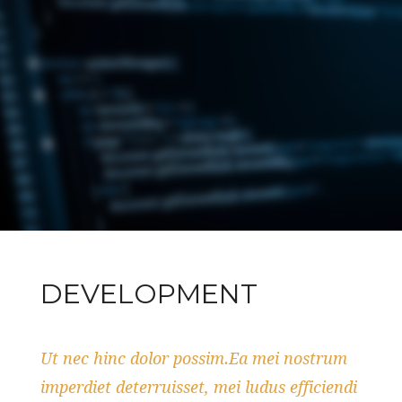
DEVELOPMENT
Ut nec hinc dolor possim.Ea mei nostrum
imperdiet deterruisset, mei ludus efficiendi