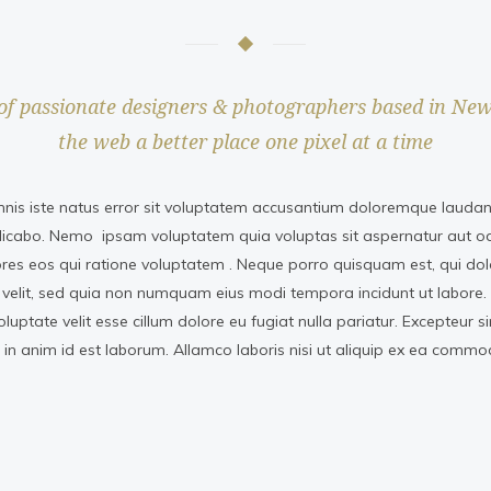
of passionate designers & photographers based in Ne
the web a better place one pixel at a time
mnis iste natus error sit voluptatem accusantium doloremque laudant
licabo. Nemo ipsam voluptatem quia voluptas sit aspernatur aut odi
es eos qui ratione voluptatem . Neque porro quisquam est, qui dol
 velit, sed quia non numquam eius modi tempora incidunt ut labore. 
voluptate velit esse cillum dolore eu fugiat nulla pariatur. Excepteur 
t in anim id est laborum. Allamco laboris nisi ut aliquip ex ea comm