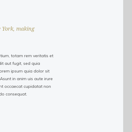
w York, making
ium, totam rem veritatis et
t aut fugit, sed quia
orem ipsum quia dolor sit
Asunt in anim uis aute irure
sint occaecat cupidatat non
odo consequat.